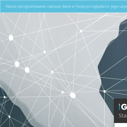
Nasze oprogramowanie zapisuje dane w Twojej przeglądarce. Jego używ
Sta