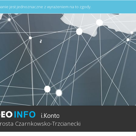
anie jest jednoznaczne z wyrażeniem na to zgody.
rosta Czarnkowsko-Trzcianecki