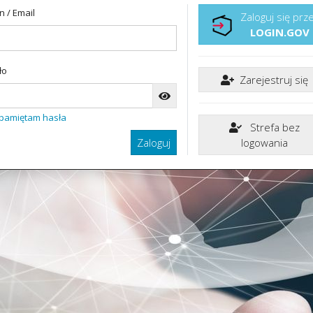
n / Email
Zaloguj się prz
LOGIN.GOV
ło
Zarejestruj się
 pamiętam hasła
Strefa bez
Zaloguj
logowania